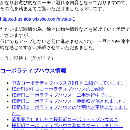
かなりお遊び的なユーモア溢れる内容となっておりますので、
その点を踏まえてご覧いただけましたら幸いです。
https://d-ushida.wixsite.com/mysite-1
ただいま試験版の為、徐々に物件情報などを挙げていく予定で
ございますが、
仮にでもアップしないと前に進みませんので、一旦この中途半
端な感じですが…掲載させていただきました。
こうご期待！（誰が？？）
コーポラティブハウス情報
中古コーポラティブハウス2物件をご紹介しています。
桜新町の中古コーポラティブハウスのご紹介
桜新町コーポラティブハウス 工事進行中です。
桜新町コーポラティブハウス 地鎮祭が催されました。
桜新町コーポラティブハウスの計画地が更地になりまし
た。
募集完了しました＊桜新町コーポラティブハウス＊
桜新町コーポラティブハウス募集スタートしました。