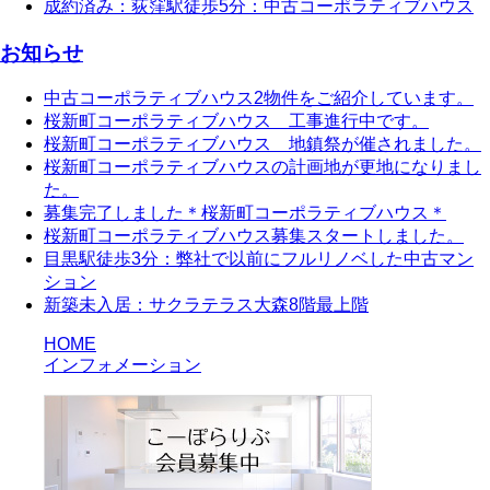
成約済み：荻窪駅徒歩5分：中古コーポラティブハウス
お知らせ
中古コーポラティブハウス2物件をご紹介しています。
桜新町コーポラティブハウス 工事進行中です。
桜新町コーポラティブハウス 地鎮祭が催されました。
桜新町コーポラティブハウスの計画地が更地になりまし
た。
募集完了しました＊桜新町コーポラティブハウス＊
桜新町コーポラティブハウス募集スタートしました。
目黒駅徒歩3分：弊社で以前にフルリノベした中古マン
ション
新築未入居：サクラテラス大森8階最上階
HOME
インフォメーション