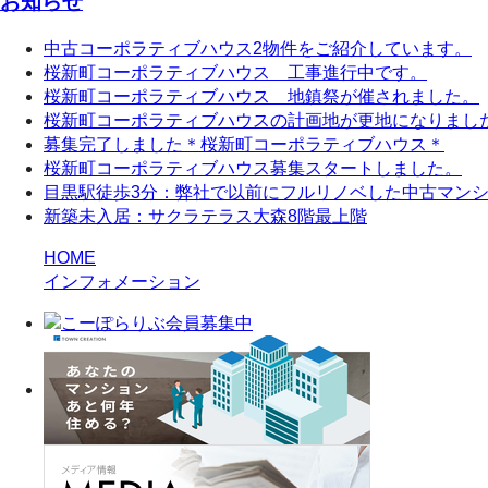
お知らせ
中古コーポラティブハウス2物件をご紹介しています。
桜新町コーポラティブハウス 工事進行中です。
桜新町コーポラティブハウス 地鎮祭が催されました。
桜新町コーポラティブハウスの計画地が更地になりまし
募集完了しました＊桜新町コーポラティブハウス＊
桜新町コーポラティブハウス募集スタートしました。
目黒駅徒歩3分：弊社で以前にフルリノベした中古マン
新築未入居：サクラテラス大森8階最上階
HOME
インフォメーション