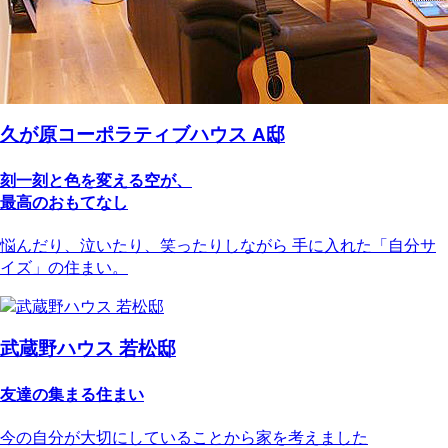
久が原コーポラティブハウス A邸
刻一刻と色を変える空が、
最高のおもてなし
悩んだり、泣いたり、笑ったりしながら 手に入れた「自分サ
イズ」の住まい。
武蔵野ハウス 若松邸
友達の集まる住まい
今の自分が大切にしていることから家を考えました